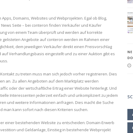
 um Apps, Domains, Websites und Webprojekten. Egal ob Blog,
 News Seite – bei conteron finden Verkäufer und Käufer
ichung von einem Team überprüft und werden auf korrekte
Alle gelisteten Angebote auf conteron werden im Rahmen einer
ichkeit, dem jeweiligen Verkäufer direkt einen Preisvorschlag
NE
d auf Verhandlungsbasis eingestellt und zu einer Auktion gibt es
DO
muss.
ontakt zu treten muss man sich jedoch vorher registrieren. Dies
hren an. Zu allen Angeboten auf dem Marktplatz werden
fic oder der wirtschaftliche Ertrag einer Website hinterlegt. Und
ielle Interessenten jederzeit einfach und unkompliziert zu jedem
S
eren und weitere Informationen anfragen. Dies macht die Suche
 man kann sofort nach diesen Kriterien suchen.
 oder einer bestehenden Website zu entscheiden: Domain-Erwerb
vestition und Geldanlage, Einstieg in bestehende Webprojekt