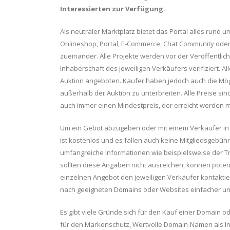
Interessierten zur Verfügung.
Als neutraler Marktplatz bietet das Portal alles rund
Onlineshop, Portal, E-Commerce, Chat Community oder
zueinander. Alle Projekte werden vor der Veröffentl
Inhaberschaft des jeweiligen Verkäufers verifíziert. 
Auktion angeboten. Käufer haben jedoch auch die Mögl
außerhalb der Auktion zu unterbreiten. Alle Preise sin
auch immer einen Mindestpreis, der erreicht werden 
Um ein Gebot abzugeben oder mit einem Verkäufer in K
ist kostenlos und es fallen auch keine Mitgliedsgebü
umfangreiche Informationen wie beispielsweise der Traf
sollten diese Angaben nicht ausreichen, können potent
einzelnen Angebot den jeweiligen Verkäufer kontakti
nach geeigneten Domains oder Websites einfacher und
Es gibt viele Gründe sich für den Kauf einer Domain
für den Markenschutz, Wertvolle Domain-Namen als In