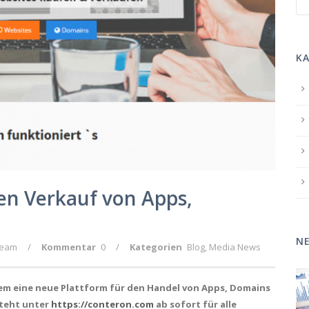
K
en Verkauf von Apps,
NE
Team
/
Kommentar
0
/
Kategorien
Blog
,
Media News
zem eine neue Plattform für den Handel von Apps, Domains
steht unter
https://conteron.com
ab sofort für alle