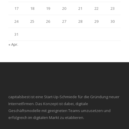
17
18
19
20
21
22
23
24
25
26
27
28
29
30
31
« Apr.
capitalsbest ist eine Start-Up-Schmiede für die Gründung neuer
Internetfirmen. Das Konzept ist dabei, digitale
Geschäftsmodelle mit geeigneten Teams umzusetzen und
erfolgreich im digitalen Markt zu etablieren.